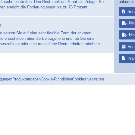
unkompli
Tasche bestreiten. Den Rest zahlt der Staat als Zulage. Bei
n erreicht die Förderung sogar bis zu 75 Prozent.
Sch
Ne
e
te setzen Sie auf eine sehr flexible Form der privaten
Ne
Sie entscheiden über die Beitragshöhe und, ob Sie eine
lauszahlung oder eine monatliche Rente erhalten möchten.
Ver
Prä
ngungen
Produktangaben
Cookie-Richtlinien
Cookies verwalten