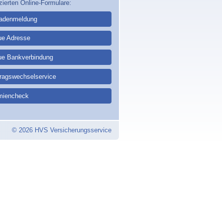
zierten Online-Formulare:
adenmeldung
ue Adresse
ue Bankverbindung
tragswechselservice
miencheck
© 2026 HVS Versicherungsservice