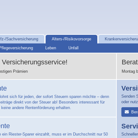
fz-/Sachversicherung
Alters-/Risikovorsorge
Krankenversicher
Pflegeversicherung
Leben
Unfall
Versicherungsservice!
Bera
nstigen Prämien
Montag b
nte
Vers
Senden S
lohnt sich für jeden, der sofort Steuern sparen möchte – denn
oder nut
eiträge direkt von der Steuer ab! Besonders interessant für
e keine andere Rentenförderung erhalten.
Ber
ente
Serv
Schneller
 ein Riester-Sparer einzahlt, muss er im Durchschnitt nur 50